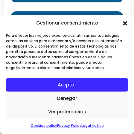
See adventure trips
Gestionar consentimiento
Para ofrecer las mejores experiencias, utilizamos tecnologías
como las cookies para almacenar y/o acceder a la información
Check availability
del dispositivo. El consentimiento de estas tecnologías nos
permitirá procesar datos como el comportamiento de
navegación o las identificaciones únicas en este sitio. No
consentir o retirar el consentimiento, puede afectar
negativamente a ciertas características y funciones.
Highlights
Aceptar
Práctica combinada en estudio local y en
Denegar
espacios naturales
Ver preferencias
Colaboración con estudio de yoga local en Chiang
Mai
Cookies policy
Privacy Policy
Legal notice