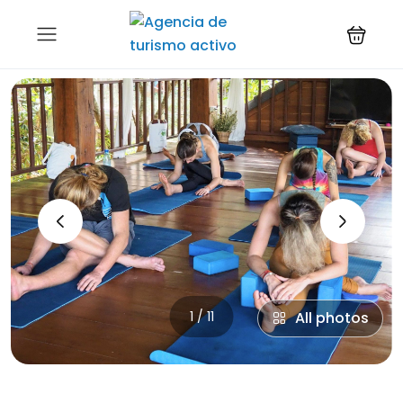
‹
›
1 / 11
All photos